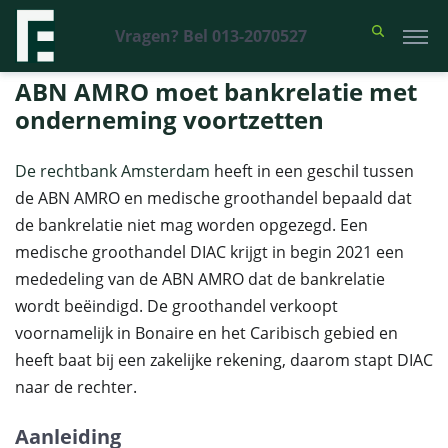
Vragen? Bel 013-2070527
Financieel Recht Advocaten
>
Uitspraken
>
ABN AMRO moet
bankrelatie met onderneming voortzetten
ABN AMRO moet bankrelatie met
onderneming voortzetten
De rechtbank Amsterdam
heeft in een geschil tussen
de ABN AMRO en medische groothandel bepaald dat
de bankrelatie niet mag worden opgezegd. Een
medische groothandel DIAC krijgt in begin 2021 een
mededeling van de ABN AMRO dat de bankrelatie
wordt beëindigd. De groothandel verkoopt
voornamelijk in Bonaire en het Caribisch gebied en
heeft baat bij een zakelijke rekening, daarom stapt DIAC
naar de rechter.
Aanleiding