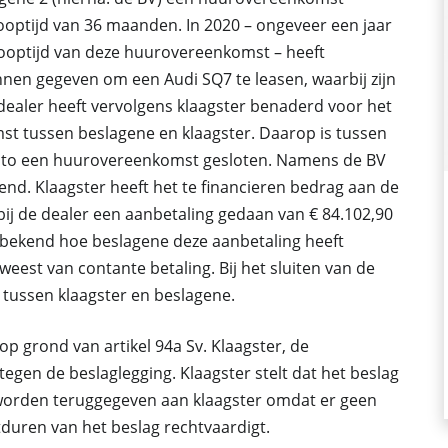
optijd van 36 maanden. In 2020 – ongeveer een jaar
looptijd van deze huurovereenkomst – heeft
nnen gegeven om een Audi SQ7 te leasen, waarbij zijn
ealer heeft vervolgens klaagster benaderd voor het
t tussen beslagene en klaagster. Daarop is tussen
Auto een huurovereenkomst gesloten. Namens de BV
d. Klaagster heeft het te financieren bedrag aan de
bij de dealer een aanbetaling gedaan van € 84.102,90
t bekend hoe beslagene deze aanbetaling heeft
geweest van contante betaling. Bij het sluiten van de
tussen klaagster en beslagene.
op grond van artikel 94a Sv. Klaagster, de
gen de beslaglegging. Klaagster stelt dat het beslag
orden teruggegeven aan klaagster omdat er geen
tduren van het beslag rechtvaardigt.