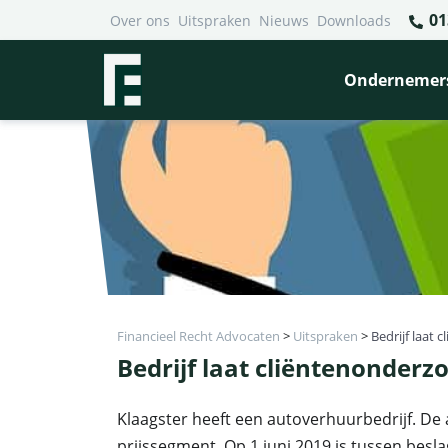
01
Over ons
Uitspraken
Nieuws
Downloads
Ondernemer
Financieel Recht Advocaten
>
Uitspraken
>
Bedrijf laat
Bedrijf laat cliëntenonderz
Klaagster heeft een autoverhuurbedrijf. De
prijssegment. Op 1 juni 2019 is tussen bes