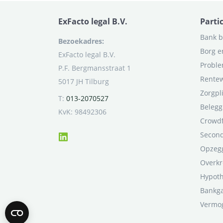
ExFacto legal B.V.
Parti
Bank b
Bezoekadres:
Borg e
ExFacto legal B.V.
Proble
P.F. Bergmansstraat 1
Rentew
5017 JH Tilburg
Zorgpl
T:
013-2070527
Belegg
KvK: 98492306
Crowd
Second
Opzegg
Overkr
Hypot
Bankga
Vermo