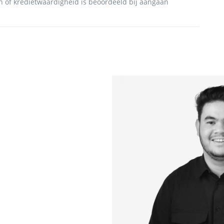
 of kredietwaardigheid is beoordeeld bij aangaan