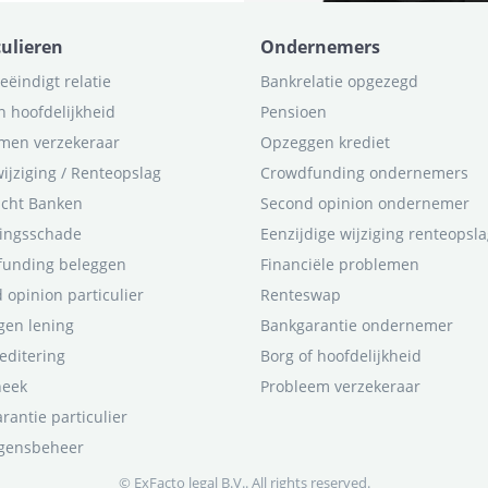
culieren
Ondernemers
eëindigt relatie
Bankrelatie opgezegd
n hoofdelijkheid
Pensioen
men verzekeraar
Opzeggen krediet
ijziging / Renteopslag
Crowdfunding ondernemers
icht Banken
Second opinion ondernemer
ingsschade
Eenzijdige wijziging renteopsl
funding beleggen
Financiële problemen
 opinion particulier
Renteswap
en lening
Bankgarantie ondernemer
editering
Borg of hoofdelijkheid
heek
Probleem verzekeraar
rantie particulier
gensbeheer
© ExFacto legal B.V.. All rights reserved.