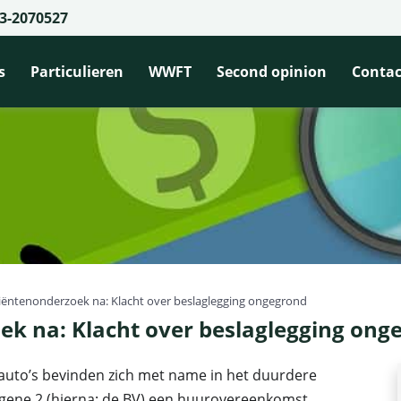
3-2070527
s
Particulieren
WWFT
Second opinion
Contac
 cliëntenonderzoek na: Klacht over beslaglegging ongegrond
oek na: Klacht over beslaglegging ong
 auto’s bevinden zich met name in het duurdere
lagene 2 (hierna: de BV) een huurovereenkomst