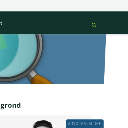
t
egrond