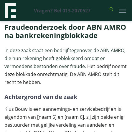
Vragen? Bel 013-2070527
Financieel Recht Advocaten
>
Uitspraken
>
Fraudeonderzoek door
ABN AMRO na bankrekeningblokkade
Fraudeonderzoek door ABN AMRO
na bankrekeningblokkade
In deze zaak staat een bedrijf tegenover de ABN AMRO,
die hun rekening heeft geblokkeerd omdat er
vermoedens bestonden over fraude.
Het bedrijf noemt
deze blokkade onrechtmatig. De ABN AMRO stelt dit
recht te hebben.
Achtergrond van de zaak
Klus Bouw is een aannemings- en servicebedrijf en is
eigendom van [naam 5] en [naam 6], zij zijn beide enig
bestuurder met gelijke verdeling van aandelen en