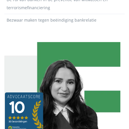
terrorismefinanciering
Bezwaar maken tegen beëindiging bankrelatie