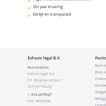
20+ jaar ervaring
Eerlijk en transparant
ExFacto legal B.V.
Parti
Bank b
Bezoekadres:
Borg e
ExFacto legal B.V.
Proble
P.F. Bergmansstraat 1
Rentew
5017 JH Tilburg
Zorgpl
T:
013-2070527
Belegg
KvK: 98492306
Crowd