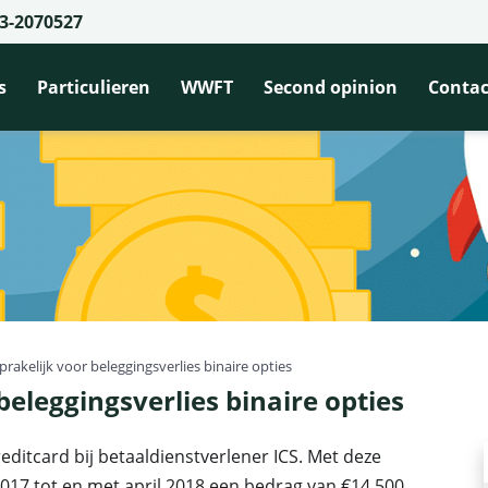
3-2070527
s
Particulieren
WWFT
Second opinion
Contac
prakelijk voor beleggingsverlies binaire opties
beleggingsverlies binaire opties
ditcard bij betaaldienstverlener ICS. Met deze
 2017 tot en met april 2018 een bedrag van €14.500