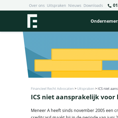
01
Over ons
Uitspraken
Nieuws
Downloads
Ondernemer
Financieel Recht Advocaten
>
Uitspraken
>
ICS niet aans
ICS niet aansprakelijk voor 
Meneer A heeft sinds november 2005 een cre
creditcard maakt hij in de periode van juni