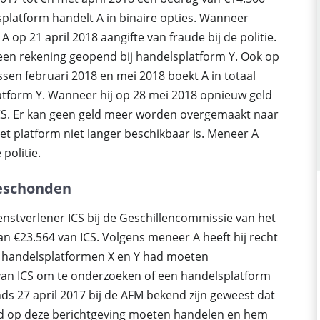
splatform handelt A in binaire opties. Wanneer
 op 21 april 2018 aangifte van fraude bij de politie.
een rekening geopend bij handelsplatform Y. Ook op
ussen februari 2018 en mei 2018 boekt A in totaal
latform Y. Wanneer hij op 28 mei 2018 opnieuw geld
 ICS. Er kan geen geld meer worden overgemaakt naar
t platform niet langer beschikbaar is. Meneer A
politie.
geschonden
enstverlener ICS bij de Geschillencommissie van het
van €23.564 van ICS. Volgens meneer A heeft hij recht
r handelsplatformen X en Y had moeten
 van ICS om te onderzoeken of een handelsplatform
ds 27 april 2017 bij de AFM bekend zijn geweest dat
ad op deze berichtgeving moeten handelen en hem