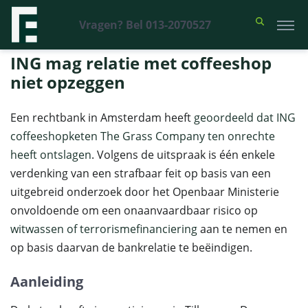
Vragen? Bel 013-2070527
Financieel Recht Advocaten
>
Uitspraken
>
ING mag relatie met
coffeeshop niet opzeggen
ING mag relatie met coffeeshop
niet opzeggen
Een rechtbank in Amsterdam heeft
geoordeeld dat ING
coffeeshopketen The Grass Company ten onrechte
heeft ontslagen
. Volgens de uitspraak is één enkele
verdenking van een strafbaar feit op basis van een
uitgebreid onderzoek door het Openbaar Ministerie
onvoldoende om een ​​onaanvaardbaar risico op
witwassen of terrorismefinanciering
aan te nemen en
op basis daarvan de bankrelatie te beëindigen.
Aanleiding