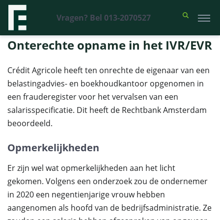
Vragen? Bel 013-2070527
Financieel Recht Advocaten
>
Uitspraken
>
Onterechte opname in het
IVR/EVR
Onterechte opname in het IVR/EVR
Crédit Agricole heeft ten onrechte de eigenaar van een
belastingadvies- en boekhoudkantoor opgenomen in
een frauderegister voor het vervalsen van een
salarisspecificatie. Dit heeft de Rechtbank Amsterdam
beoordeeld.
Opmerkelijkheden
Er zijn wel wat opmerkelijkheden aan het licht
gekomen. Volgens een onderzoek zou de ondernemer
in 2020 een negentienjarige vrouw hebben
aangenomen als hoofd van de bedrijfsadministratie. Ze