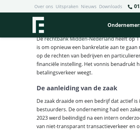
01
Over ons
Uitspraken
Nieuws
Downloads
Financieel Recht Advocaten
>
Uitspraken
>
Rechter dwin
Rechter dwingt Rabobank t
Ondernemer
De
rechtbank Midden-Nederland
heeft op 1
is om opnieuw een bankrelatie aan te gaan m
op de rechten van bedrijven en particuliere
financiële instelling. Het vonnis benadrukt
betalingsverkeer weegt.
De aanleiding van de zaak
De zaak draaide om een bedrijf dat actief i
bestuurders. De onderneming had een zakel
2023 werd beëindigd na een intern onderzo
van niet-transparant transactieverkeer en 