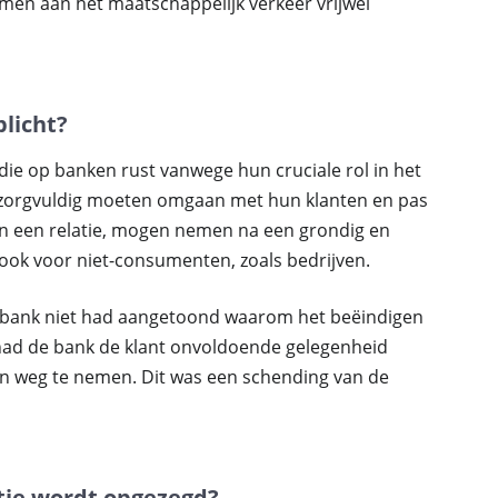
en aan het maatschappelijk verkeer vrijwel
licht?
 die op banken rust vanwege hun cruciale rol in het
n zorgvuldig moeten omgaan met hun klanten en pas
an een relatie, mogen nemen na een grondig en
 ook voor niet-consumenten, zoals bedrijven.
bobank niet had aangetoond waarom het beëindigen
 had de bank de klant onvoldoende gelegenheid
 weg te nemen. Dit was een schending van de
tie wordt opgezegd?