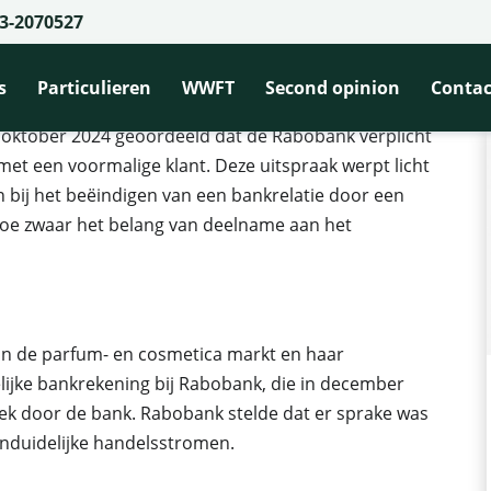
3-2070527
gt Rabobank tot nieuwe bankrelatie
ot nieuwe bankrelatie
s
Particulieren
WWFT
Second opinion
Contac
 oktober 2024 geoordeeld dat de Rabobank verplicht
et een voormalige klant. Deze uitspraak werpt licht
n bij het beëindigen van een bankrelatie door een
 hoe zwaar het belang van deelname aan het
s in de parfum- en cosmetica markt en haar
ijke bankrekening bij Rabobank, die in december
ek door de bank. Rabobank stelde dat er sprake was
onduidelijke handelsstromen.