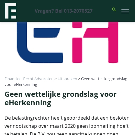
Vragen? Bel 013-2070527
Financieel Recht Advocaten
>
Uitspraken
>
Geen wettelijke grondslag
voor eHerkenning
Geen wettelijke grondslag voor
eHerkenning
De belastingrechter heeft geoordeeld dat een besloten
vennootschap over maart 2020 geen loonheffing hoeft
te betalen. De B.V. zou geen aangifte kunnen doen,