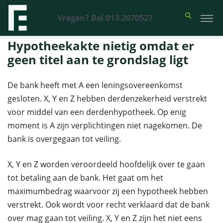
Vragen? Bel 013-2070527
Financieel Recht Advocaten
>
Uitspraken
>
Hypotheekakte nietig
omdat er geen titel aan te grondslag ligt
Hypotheekakte nietig omdat er
geen titel aan te grondslag ligt
De bank heeft met A een leningsovereenkomst
gesloten. X, Y en Z hebben derdenzekerheid verstrekt
voor middel van een derdenhypotheek. Op enig
moment is A zijn verplichtingen niet nagekomen. De
bank is overgegaan tot veiling.
X, Y en Z worden veroordeeld hoofdelijk over te gaan
tot betaling aan de bank. Het gaat om het
maximumbedrag waarvoor zij een hypotheek hebben
verstrekt. Ook wordt voor recht verklaard dat de bank
over mag gaan tot veiling. X, Y en Z zijn het niet eens