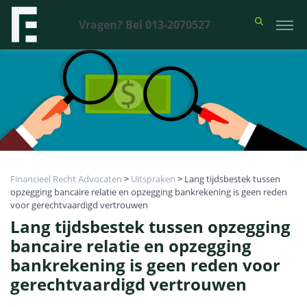
Vragen? Bel 013-2070527
Financieel Recht Advocaten
>
Uitspraken
>
Lang tijdsbestek tussen
opzegging bancaire relatie en opzegging bankrekening is geen reden
voor gerechtvaardigd vertrouwen
Lang tijdsbestek tussen opzegging
bancaire relatie en opzegging
bankrekening is geen reden voor
gerechtvaardigd vertrouwen