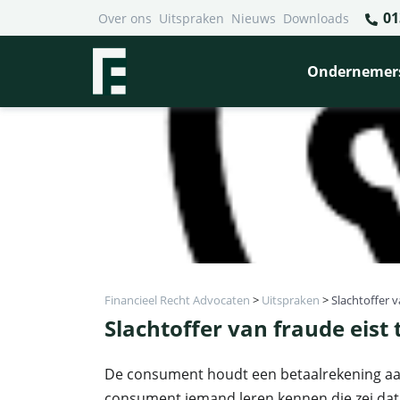
01
Over ons
Uitspraken
Nieuws
Downloads
Ondernemer
Financieel Recht Advocaten
>
Uitspraken
>
Slachtoffer 
Slachtoffer van fraude eis
De consument houdt een betaalrekening aan 
consument iemand leren kennen die zei dat h