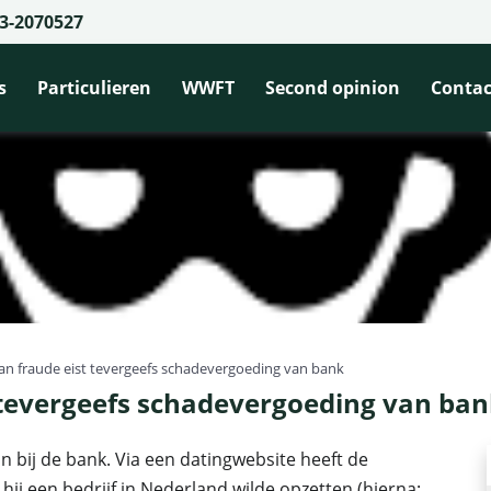
3-2070527
s
Particulieren
WWFT
Second opinion
Contac
van fraude eist tevergeefs schadevergoeding van bank
t tevergeefs schadevergoeding van ba
bij de bank. Via een datingwebsite heeft de
ij een bedrijf in Nederland wilde opzetten (hierna: