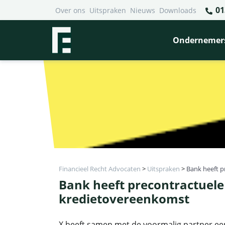
01
Over ons
Uitspraken
Nieuws
Downloads
Ondernemer
Financieel Recht Advocaten
>
Uitspraken
>
Bank heeft p
Bank heeft precontractuele 
kredietovereenkomst
X heeft samen met de voormalig partner ee