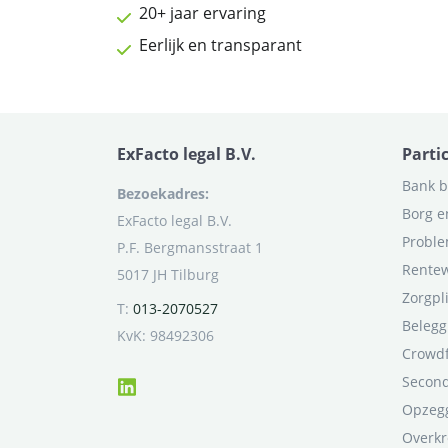
20+ jaar ervaring
Eerlijk en transparant
ExFacto legal B.V.
Parti
Bank b
Bezoekadres:
Borg e
ExFacto legal B.V.
Proble
P.F. Bergmansstraat 1
Rentew
5017 JH Tilburg
Zorgpl
T:
013-2070527
Belegg
KvK: 98492306
Crowd
Second
Opzegg
Overkr