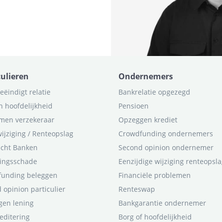
culieren
Ondernemers
eëindigt relatie
Bankrelatie opgezegd
n hoofdelijkheid
Pensioen
men verzekeraar
Opzeggen krediet
ijziging / Renteopslag
Crowdfunding ondernemers
icht Banken
Second opinion ondernemer
ingsschade
Eenzijdige wijziging renteopsl
funding beleggen
Financiële problemen
 opinion particulier
Renteswap
en lening
Bankgarantie ondernemer
editering
Borg of hoofdelijkheid