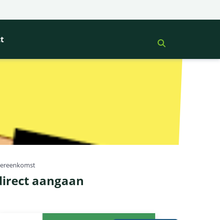
t
overeenkomst
 direct aangaan