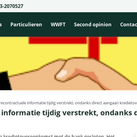
3-2070527
s
Particulieren
WWFT
Second opinion
Contac
recontractuele informatie tijdig verstrekt, ondanks direct aangaan krediet
informatie tijdig verstrekt, ondanks
n kredietovereenkomst met de bank gesloten. Het