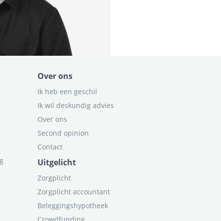
Over ons
Ik heb een geschil
Ik wil deskundig advies
Over ons
Second opinion
Contact
ag
Uitgelicht
Zorgplicht
Zorgplicht accountant
Beleggingshypotheek
Crowdfunding