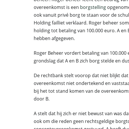
overeenkomst is een
borgstelling
opgenomen
ook vanuit privé borg te staan voor de sch
Holding failliet verklaard. Roger beheer so
holding tot betaling van 100.000 euro. A en B 
hebben afgegeven.
Roger Beheer vordert betaling van 100.000 e
grondslag dat A en B zich borg stelde en dus
De rechtbank stelt voorop dat niet blijkt dat
overeenkomst niet ondertekend en vaststaa
bij het tot stand komen van de overeenkoms
door B.
A stelt dat hij zich er niet bewust van was d
ook om die reden geen rechtsgeldige borgt