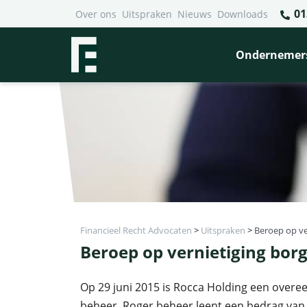
01
Over ons
Uitspraken
Nieuws
Downloads
Ondernemer
Financieel Recht Advocaten
>
Uitspraken
>
Beroep op ve
Beroep op vernietiging bor
Op 29 juni 2015 is Rocca Holding een over
beheer. Roger beheer leent een bedrag van 