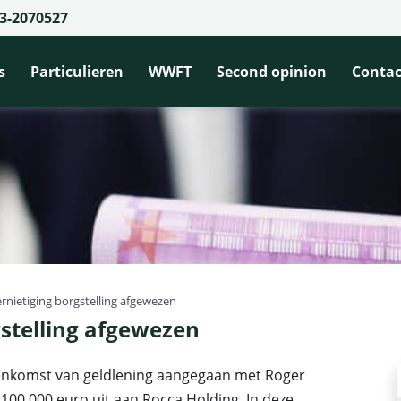
3-2070527
s
Particulieren
WWFT
Second opinion
Contac
rnietiging borgstelling afgewezen
gstelling afgewezen
eenkomst van geldlening aangegaan met Roger
100.000 euro uit aan Rocca Holding. In deze