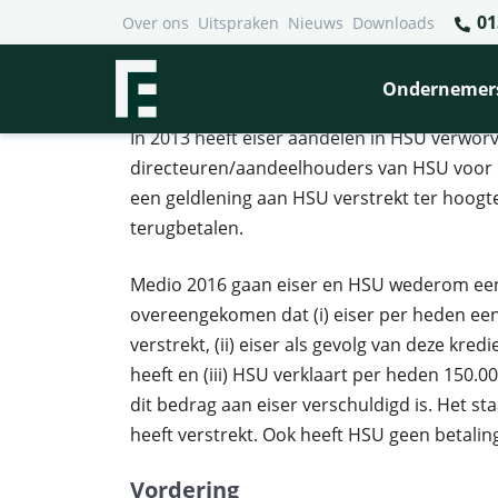
01
Over ons
Uitspraken
Nieuws
Downloads
Financieel Recht Advocaten
>
Uitspraken
>
Geldgever he
Geldgever heeft geen geld t
Ondernemer
In 2013 heeft eiser aandelen in HSU verworv
directeuren/aandeelhouders van HSU voor e
een geldlening aan HSU verstrekt ter hoogt
terugbetalen.
Medio 2016 gaan eiser en HSU wederom een
overeengekomen dat (i) eiser per heden een
verstrekt, (ii) eiser als gevolg van deze kr
heeft en (iii) HSU verklaart per heden 150.
dit bedrag aan eiser verschuldigd is. Het s
heeft verstrekt. Ook heeft HSU geen betalin
Vordering