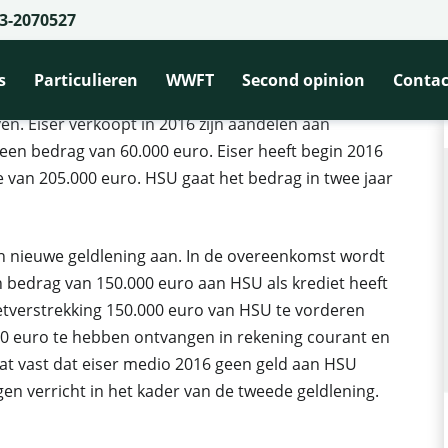
3-2070527
eft geen geld ter beschikking gesteld
er beschikking gesteld
s
Particulieren
WWFT
Second opinion
Contac
en. Eiser verkoopt in 2016 zijn aandelen aan
en bedrag van 60.000 euro. Eiser heeft begin 2016
e van 205.000 euro. HSU gaat het bedrag in twee jaar
 nieuwe geldlening aan. In de overeenkomst wordt
 bedrag van 150.000 euro aan HSU als krediet heeft
edietverstrekking 150.000 euro van HSU te vorderen
000 euro te hebben ontvangen in rekening courant en
taat vast dat eiser medio 2016 geen geld aan HSU
gen verricht in het kader van de tweede geldlening.