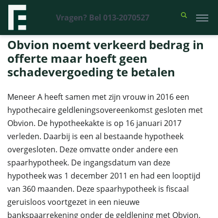
Vragen? Bel 013-2070527
Financieel Recht Advocaten
>
Uitspraken
>
Obvion noemt verkeerd
bedrag in offerte maar hoeft geen schadevergoeding te betalen
Obvion noemt verkeerd bedrag in
offerte maar hoeft geen
schadevergoeding te betalen
Meneer A heeft samen met zijn vrouw in 2016 een
hypothecaire geldleningsovereenkomst gesloten met
Obvion. De hypotheekakte is op 16 januari 2017
verleden. Daarbij is een al bestaande hypotheek
overgesloten. Deze omvatte onder andere een
spaarhypotheek. De ingangsdatum van deze
hypotheek was 1 december 2011 en had een looptijd
van 360 maanden. Deze spaarhypotheek is fiscaal
geruisloos voortgezet in een nieuwe
bankspaarrekening onder de geldlening met Obvion.