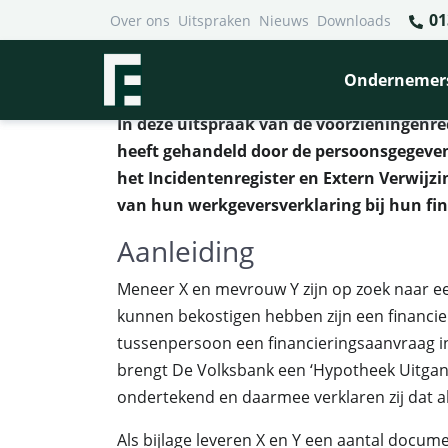
01
Over ons
Uitspraken
Nieuws
Downloads
Financieel Recht Advocaten
>
Uitspraken
>
Vervalsing we
Vervalsing werkgeversverklar
Ondernemer
In deze uitspraak van de voorzieningenre
heeft gehandeld door de persoonsgegeve
het Incidentenregister en Extern Verwijzi
van hun werkgeversverklaring bij hun fi
Aanleiding
Meneer X en mevrouw Y zijn op zoek naar 
kunnen bekostigen hebben zijn een financier
tussenpersoon een financieringsaanvraag in
brengt De Volksbank een ‘Hypotheek Uitgang
ondertekend en daarmee verklaren zij dat al
Als bijlage leveren X en Y een aantal docu