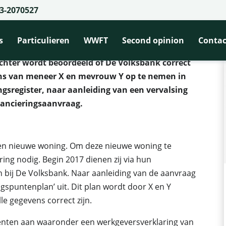
3-2070527
rkgeversverklaring leidt tot IR en EVR registratie
ing leidt tot IR en EVR registratie
s
Particulieren
WWFT
Second opinion
Contac
chter wordt beoordeeld of De Volksbank correct
ns van meneer X en mevrouw Y op te nemen in
ngsregister, naar aanleiding van een vervalsing
nancieringsaanvraag.
een nieuwe woning. Om deze nieuwe woning te
ing nodig. Begin 2017 dienen zij via hun
 bij De Volksbank. Naar aanleiding van de aanvraag
spuntenplan’ uit. Dit plan wordt door X en Y
le gegevens correct zijn.
menten aan waaronder een werkgeversverklaring van