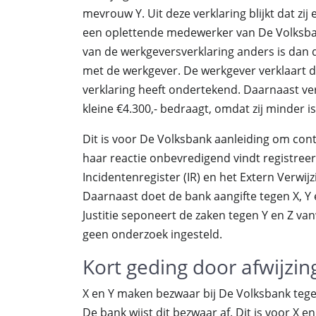
mevrouw Y. Uit deze verklaring blijkt dat z
een oplettende medewerker van De Volksban
van de werkgeversverklaring anders is dan 
met de werkgever. De werkgever verklaart da
verklaring heeft ondertekend. Daarnaast ve
kleine €4.300,- bedraagt, omdat zij minder i
Dit is voor De Volksbank aanleiding om co
haar reactie onbevredigend vindt registreer
Incidentenregister (IR) en het Extern Verwijz
Daarnaast doet de bank aangifte tegen X, Y
Justitie seponeert de zaken tegen Y en Z 
geen onderzoek ingesteld.
Kort geding door afwijzin
X en Y maken bezwaar bij De Volksbank teg
De bank wijst dit bezwaar af. Dit is voor X e