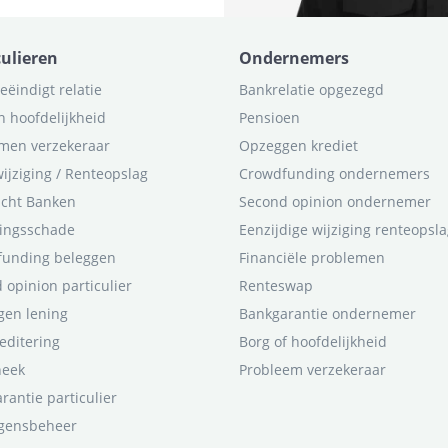
culieren
Ondernemers
eëindigt relatie
Bankrelatie opgezegd
n hoofdelijkheid
Pensioen
men verzekeraar
Opzeggen krediet
ijziging / Renteopslag
Crowdfunding ondernemers
icht Banken
Second opinion ondernemer
ingsschade
Eenzijdige wijziging renteopsl
funding beleggen
Financiële problemen
 opinion particulier
Renteswap
en lening
Bankgarantie ondernemer
editering
Borg of hoofdelijkheid
heek
Probleem verzekeraar
rantie particulier
gensbeheer