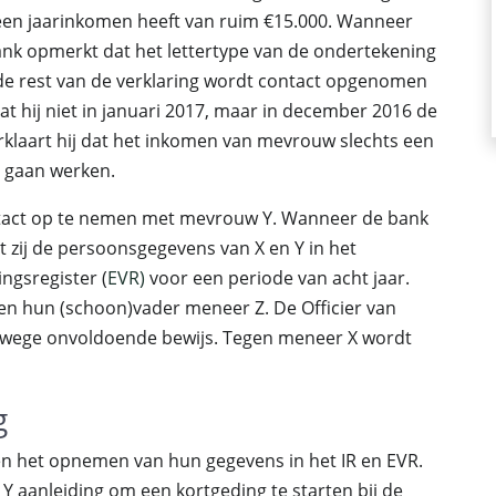
ij een jaarinkomen heeft van ruim €15.000. Wanneer
k opmerkt dat het lettertype van de ondertekening
de rest van de verklaring wordt contact opgenomen
t hij niet in januari 2017, maar in december 2016 de
rklaart hij dat het inkomen van mevrouw slechts een
s gaan werken.
ntact op te nemen met mevrouw Y. Wanneer de bank
t zij de persoonsgegevens van X en Y in het
ingsregister (
EVR)
voor een periode van acht jaar.
 en hun (schoon)vader meneer Z. De Officier van
vanwege onvoldoende bewijs. Tegen meneer X wordt
g
en het opnemen van hun gegevens in het IR en EVR.
n Y aanleiding om een kortgeding te starten bij de