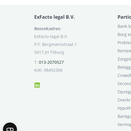
ExFacto legal B.V.
Parti
Bank b
Bezoekadres:
Borg e
ExFacto legal B.V.
Proble
P.F. Bergmansstraat 1
Rentew
5017 JH Tilburg
Zorgpl
T:
013-2070527
Belegg
KvK: 98492306
Crowd
Second
Opzegg
Overkr
Hypot
Bankga
Vermo