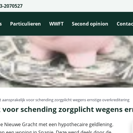
3-2070527
s
Particulieren
WWFT
Second opinion
Contac
 aansprakelijk voor schending zorgplicht wegens ernstige overkreditering
 voor schending zorgplicht wegens er
de Nieuwe Gracht met een hypothecaire geldlening.
van een woning in Spanje. Deze werd deels door de