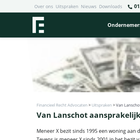
01
Over ons
Uitspraken
Nieuws
Downloads
Ondernemer
Financieel Recht Advocaten
>
Uitspraken
>
Van Lanschot
Van Lanschot aansprakelijk
Meneer X bezit sinds 1995 een woning aan 
Tevens is meneer X sinds 2001 in het bezit 