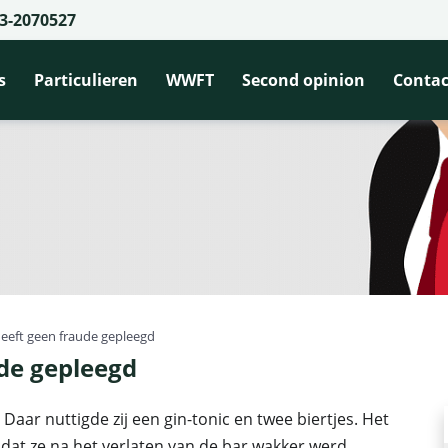
3-2070527
s
Particulieren
WWFT
Second opinion
Contac
eeft geen fraude gepleegd
de gepleegd
aar nuttigde zij een gin-tonic en twee biertjes. Het
dat ze na het verlaten van de bar wakker werd.