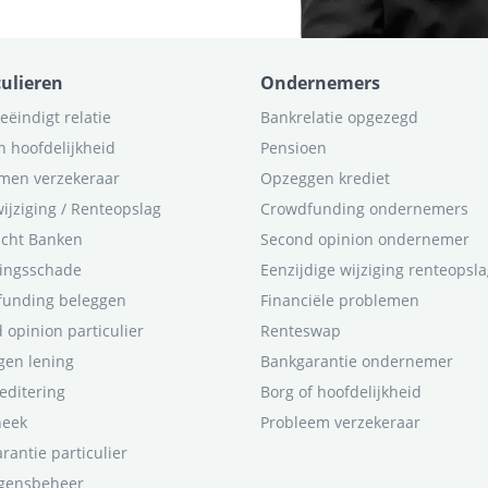
culieren
Ondernemers
eëindigt relatie
Bankrelatie opgezegd
n hoofdelijkheid
Pensioen
men verzekeraar
Opzeggen krediet
ijziging / Renteopslag
Crowdfunding ondernemers
icht Banken
Second opinion ondernemer
ingsschade
Eenzijdige wijziging renteopsl
funding beleggen
Financiële problemen
 opinion particulier
Renteswap
en lening
Bankgarantie ondernemer
editering
Borg of hoofdelijkheid
heek
Probleem verzekeraar
rantie particulier
gensbeheer