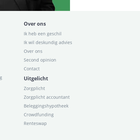
Over ons
Ik heb een geschil
Ik wil deskundig advies
Over ons
Second opinion
Contact
ag
Uitgelicht
Zorgplicht
Zorgplicht accountant
Beleggingshypotheek
Crowdfunding
Renteswap