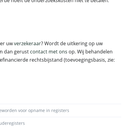
kerde hoeft de onderzoekskosten niet te betalen.
ver uw
verzekeraar
? Wordt de uitkering op uw
m dan gerust
contact met ons
op. Wij behandelen
financierde rechtsbijstand (toevoegingsbasis, zie:
eworden voor opname in registers
uderegisters