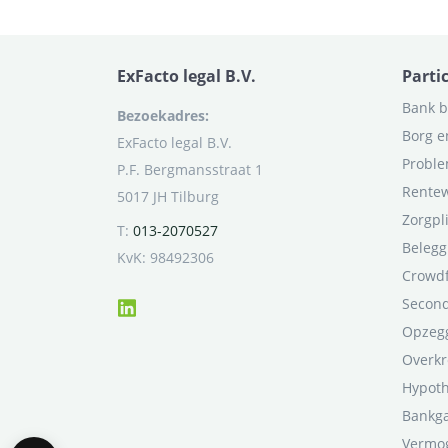
ExFacto legal B.V.
Parti
Bank b
Bezoekadres:
Borg e
ExFacto legal B.V.
Proble
P.F. Bergmansstraat 1
Rentew
5017 JH Tilburg
Zorgpl
T:
013-2070527
Belegg
KvK: 98492306
Crowd
Second
Opzegg
Overkr
Hypot
Bankga
Vermo