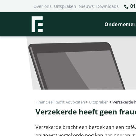
01
Over ons
Uitspraken
Nieuws
Downloads
Ondernemer
Financieel Recht Advocaten
>
Uitspraken
>
Verzekerde h
Verzekerde heeft geen frau
Verzekerde bracht een bezoek aan een café. D
enige wat verzekerde nog kan herinneren is 