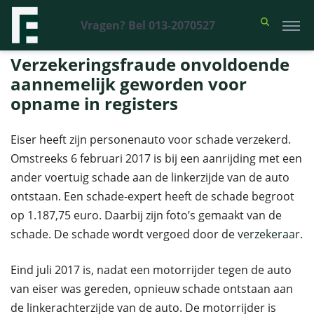
Vragen? Bel 013-2070527
Financieel Recht Advocaten
>
Uitspraken
>
Verzekeringsfraude
onvoldoende aannemelijk geworden voor opname in registers
Verzekeringsfraude onvoldoende
aannemelijk geworden voor
opname in registers
Eiser heeft zijn personenauto voor schade verzekerd.
Omstreeks 6 februari 2017 is bij een aanrijding met een
ander voertuig schade aan de linkerzijde van de auto
ontstaan. Een schade-expert heeft de schade begroot
op 1.187,75 euro. Daarbij zijn foto’s gemaakt van de
schade. De schade wordt vergoed door de
verzekeraar
.
Eind juli 2017 is, nadat een motorrijder tegen de auto
van eiser was gereden, opnieuw schade ontstaan aan
de linkerachterzijde van de auto. De motorrijder is