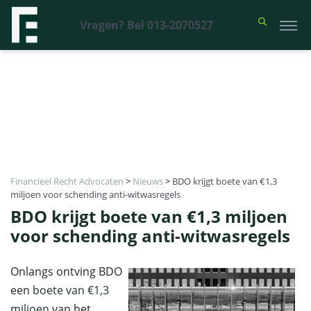
Vragen? Bel 013-2070527
Financieel Recht Advocaten
>
Nieuws
>
BDO krijgt boete van €1,3
miljoen voor schending anti-witwasregels
BDO krijgt boete van €1,3 miljoen
voor schending anti-witwasregels
Onlangs ontving BDO
een
boete van €1,3
miljoen
van het