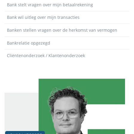
Bank stelt vragen over mijn betaalrekening
Bank wil uitleg over mijn transacties
Banken stellen vragen over de herkomst van vermogen
Bankrelatie opgezegd
Cliëntenonderzoek / Klantenonderzoek