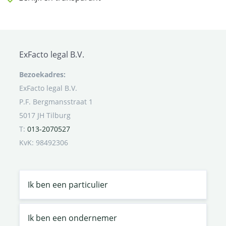
ExFacto legal B.V.
Bezoekadres:
ExFacto legal B.V.
P.F. Bergmansstraat 1
5017 JH Tilburg
T:
013-2070527
KvK: 98492306
Ik ben een particulier
Ik ben een ondernemer