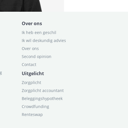
Over ons
Ik heb een geschil
Ik wil deskundig advies
Over ons
Second opinion
Contact
ag
Uitgelicht
Zorgplicht
Zorgplicht accountant
Beleggingshypotheek
Crowdfunding
Renteswap