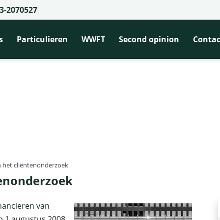
3-2070527
s
Particulieren
WWFT
Second opinion
Contac
n het cliëntenonderzoek
ntenonderzoek
nancieren van
p 1 augustus 2008.