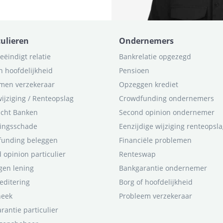
culieren
Ondernemers
eëindigt relatie
Bankrelatie opgezegd
n hoofdelijkheid
Pensioen
men verzekeraar
Opzeggen krediet
ijziging / Renteopslag
Crowdfunding ondernemers
icht Banken
Second opinion ondernemer
ingsschade
Eenzijdige wijziging renteopsl
funding beleggen
Financiële problemen
 opinion particulier
Renteswap
en lening
Bankgarantie ondernemer
editering
Borg of hoofdelijkheid
heek
Probleem verzekeraar
rantie particulier