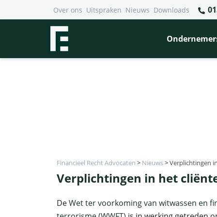
01
Over ons
Uitspraken
Nieuws
Downloads
Ondernemer
Financieel Recht Advocaten
>
Nieuws
>
Verplichtingen i
Verplichtingen in het clië
De
Wet ter voorkoming van witwassen en fi
terrorisme (WWFT)
is in werking getreden o