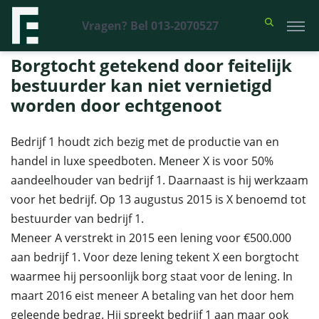
Vragen? Bel 013-2070527
Financieel Recht Advocaten
>
Uitspraken
>
Borgtocht getekend door
feitelijk bestuurder kan niet vernietigd worden door echtgenoot
Borgtocht getekend door feitelijk
bestuurder kan niet vernietigd
worden door echtgenoot
Bedrijf 1 houdt zich bezig met de productie van en
handel in luxe speedboten. Meneer X is voor 50%
aandeelhouder van bedrijf 1. Daarnaast is hij werkzaam
voor het bedrijf. Op 13 augustus 2015 is X benoemd tot
bestuurder van bedrijf 1.
Meneer A verstrekt in 2015 een lening voor €500.000
aan bedrijf 1. Voor deze lening tekent X een borgtocht
waarmee hij persoonlijk borg staat voor de lening. In
maart 2016 eist meneer A betaling van het door hem
geleende bedrag. Hij spreekt bedrijf 1 aan maar ook