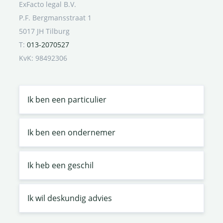
ExFacto legal B.V.
P.F. Bergmansstraat 1
5017 JH Tilburg
T:
013-2070527
KvK: 98492306
Ik ben een particulier
Ik ben een ondernemer
Ik heb een geschil
Ik wil deskundig advies