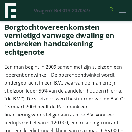
Vragen? Bel 013-2070527
Financieel Recht Advocaten
>
Uitspraken
>
Borgtochtovereenkomsten
vernietigd vanwege dwaling en ontbreken handtekening echtgenote
Borgtochtovereenkomsten
vernietigd vanwege dwaling en
ontbreken handtekening
echtgenote
Een man begint in 2009 samen met zijn stiefzoon een
'boerenbondwinkel'. De boerenbondwinkel wordt
ondergebracht in een B.V., waarvan de man en zijn
stiefzoon ieder 50% van de aandelen houden (hierna:
“de B.V.”). De stiefzoon werd bestuurder van de B.V. Op
13 maart 2009 heeft de Rabobank een
financieringsvoorstel gedaan aan de B.V. voor een
bedrijfskrediet van € 120.000, een rekening-courant
met een kredietmogelijkheid van maximaal € 65.000,=