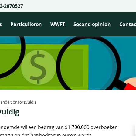
3-2070527
s
Particulieren
WWFT
Second opinion
Contac
ndelt onzorgvuldig
uldig
tgenoemde wil een bedrag van $1.700.000 overboeken
aag zien dat het bedrag in euro’s wordt