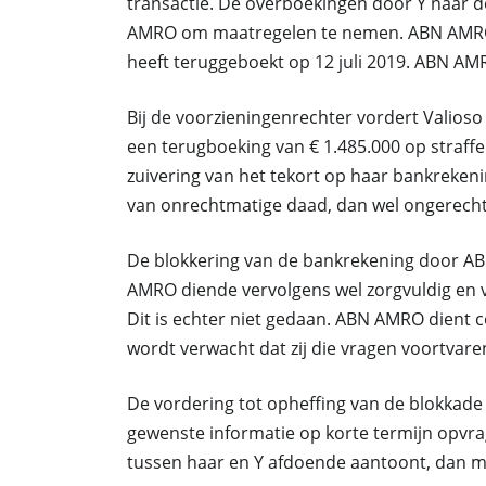
transactie. De overboekingen door Y naar d
AMRO om maatregelen te nemen. ABN AMRO vo
heeft teruggeboekt op 12 juli 2019. ABN AMR
Bij de voorzieningenrechter vordert Valios
een terugboeking van € 1.485.000 op stra
zuivering van het tekort op haar bankreken
van onrechtmatige daad, dan wel ongerechtv
De blokkering van de bankrekening door AB
AMRO diende vervolgens wel zorgvuldig en 
Dit is echter niet gedaan. ABN AMRO dient c
wordt verwacht dat zij die vragen voortvar
De vordering tot opheffing van de blokka
gewenste informatie op korte termijn opvra
tussen haar en Y afdoende aantoont, dan 