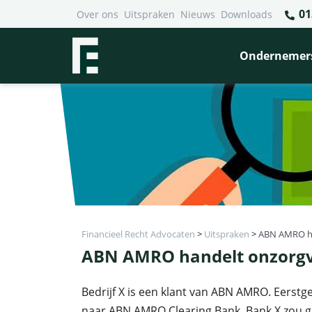
01
Over ons
Uitspraken
Nieuws
Downloads
Ondernemer
Financieel Recht Advocaten
>
Uitspraken
>
ABN AMRO ha
ABN AMRO handelt onzorgv
Bedrijf X is een klant van ABN AMRO. Eers
naar ABN AMRO Clearing Bank. Bank X zou gr