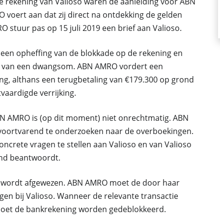
e rekening van Valioso waren de aanleiding voor ABN
ert aan dat zij direct na ontdekking de gelden
O stuur pas op 15 juli 2019 een brief aan Valioso.
o een opheffing van de blokkade op de rekening en
ffe van een dwangsom. ABN AMRO vordert een
ing, althans een terugbetaling van €179.300 op grond
aardigde verrijking.
N AMRO is (op dit moment) niet onrechtmatig. ABN
voortvarend te onderzoeken naar de overboekingen.
oncrete vragen te stellen aan Valioso en van Valioso
end beantwoordt.
de wordt afgewezen. ABN AMRO moet de door haar
gen bij Valioso. Wanneer de relevante transactie
moet de bankrekening worden gedeblokkeerd.