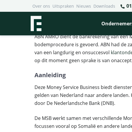
01
Over ons
Uitspraken
Nieuws
Downloads
Financieel Recht Advocaten
>
Uitspraken
>
ABN beëindig
ABN beëindigd zakelijke ba
Ondernemer
ABN AMRO dient de bankrekening van een Mo
bodemprocedure is gevoerd. ABN had de zake
van een langdurig en onsuccesvol
klantond
op dit moment geen sprake is van onaccept
Aanleiding
Deze Money Service Business biedt diensten
gelden van Nederland naar andere landen. 
door De Nederlandsche Bank (DNB).
De MSB werkt samen met verschillende Mone
focussen vooral op Somalië en andere land