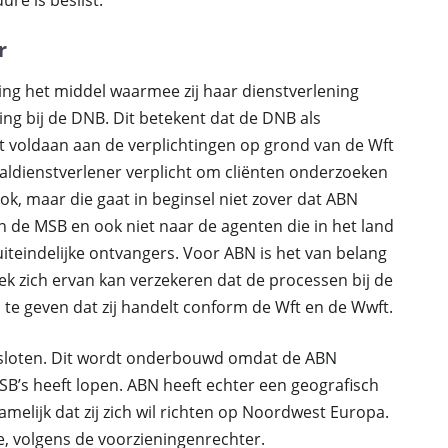
re is beslist.
r
ing het middel waarmee zij haar dienstverlening
ng bij de DNB. Dit betekent dat de DNB als
dt voldaan aan de verplichtingen op grond van de Wft
aaldienstverlener verplicht om cliënten onderzoeken
ook, maar die gaat in beginsel niet zover dat ABN
n de MSB en ook niet naar de agenten die in het land
iteindelijke ontvangers. Voor ABN is het van belang
ek zich ervan kan verzekeren dat de processen bij de
e geven dat zij handelt conform de Wft en de Wwft.
gesloten. Dit wordt onderbouwd omdat de ABN
SB’s heeft lopen. ABN heeft echter een geografisch
lijk dat zij zich wil richten op Noordwest Europa.
ke, volgens de voorzieningenrechter.