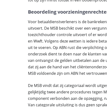
tot op zijn minst totdat in een bodemprocedu
Beoordeling voorzieningenrechte
Voor betaaldienstverleners is de bankreken
uitvoert. De MSB beschikt over een vergunni
toezichthouder controle uitvoert of er wor
en Wwft. Volgens deze wetten is iedere bet
uit te voeren. Op ABN rust die verplichting 
onderzoek dient te doen naar de klanten va
van ontvangst de gelden uitbetalen aan de u
dat zij aan de hand van het cliëntenonderzo
MSB voldoende zijn om ABN het vertrouwen t
De MSB vindt dat zij categoriaal wordt uit
gelijktijdig twee andere procedures tegen M
component verbonden aan de opzegging, name
Van categorale uitsluiting is dus geen spra