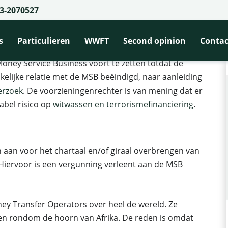
3-2070527
d zakelijke bankrelatie wegens onvoltooid cliëntenonderzoek
nkrelatie wegens onvoltooid cliënte
s
Particulieren
WWFT
Second opinion
Contac
ney Service Business voort te zetten totdat de
lijke relatie met de MSB beëindigd, naar aanleiding
erzoek
. De voorzieningenrechter is van mening dat er
abel risico op
witwassen en terrorismefinanciering
.
 aan voor het chartaal en/of giraal overbrengen van
Hiervoor is een vergunning verleent aan de MSB
y Transfer Operators over heel de wereld. Ze
en rondom de hoorn van Afrika. De reden is omdat