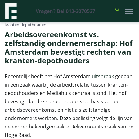
Vragen? Bel 013-2070527
Financieel Recht Advocaten
>
Uitspraken
>
Arbeidsovereenkomst vs.
zelfstandig ondernemerschap: Hof Amsterdam bevestigt rechten van
kranten-depothouders
Arbeidsovereenkomst vs.
zelfstandig ondernemerschap: Hof
Amsterdam bevestigt rechten van
kranten-depothouders
Recentelijk heeft het Hof Amsterdam
uitspraak
gedaan
in een zaak waarbij de arbeidsrelatie tussen kranten-
depothouders en Mediahuis centraal stond. Het hof
bevestigt dat deze depothouders op basis van een
arbeidsovereenkomst en niet als zelfstandige
ondernemers werkten. Deze beslissing volgt de lijn van
de eerder bekendgemaakte Deliveroo-uitspraak van de
Hoge Raad.