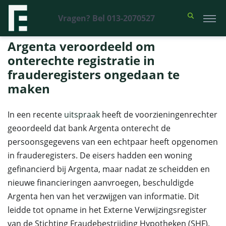
Vragen? Bel 013-2070527
Financieel Recht Advocaten
>
Uitspraken
>
Argenta veroordeeld om
onterechte registratie in frauderegisters ongedaan te maken
Argenta veroordeeld om
onterechte registratie in
frauderegisters ongedaan te
maken
In een recente
uitspraak
heeft de voorzieningenrechter
geoordeeld dat bank Argenta onterecht de
persoonsgegevens van een echtpaar heeft opgenomen
in frauderegisters. De eisers hadden een woning
gefinancierd bij Argenta, maar nadat ze scheidden en
nieuwe financieringen aanvroegen, beschuldigde
Argenta hen van het verzwijgen van informatie. Dit
leidde tot opname in het Externe Verwijzingsregister
van de Stichting Fraudebestrijding Hypotheken (SHF).