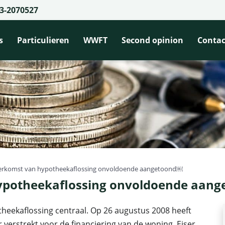
3-2070527
s
Particulieren
WWFT
Second opinion
Contac
 herkomst van hypotheekaflossing onvoldoende aangetoond￼
hypotheekaflossing onvoldoende aan
theekaflossing centraal. Op 26 augustus 2008 heeft
verstrekt voor de financiering van de woning. Eiser