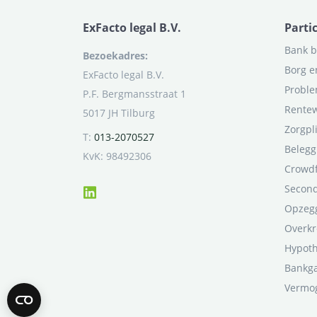
ExFacto legal B.V.
Parti
Bank b
Bezoekadres:
Borg e
ExFacto legal B.V.
Proble
P.F. Bergmansstraat 1
Rentew
5017 JH Tilburg
Zorgpl
T:
013-2070527
Belegg
KvK: 98492306
Crowd
Second
Opzegg
Overkr
Hypot
Bankga
Vermo