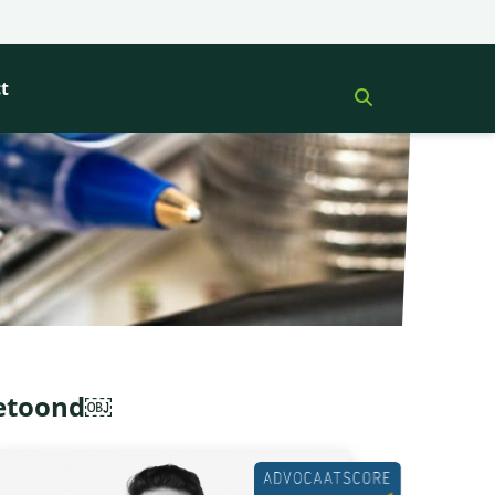
t
getoond￼