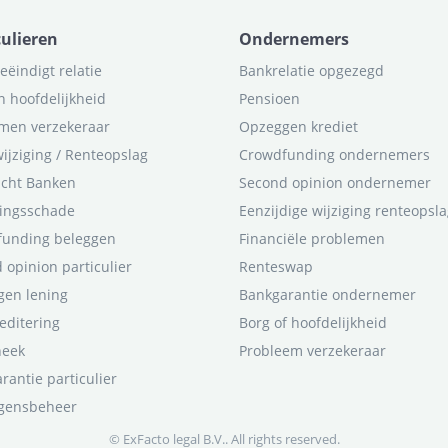
culieren
Ondernemers
eëindigt relatie
Bankrelatie opgezegd
n hoofdelijkheid
Pensioen
men verzekeraar
Opzeggen krediet
ijziging / Renteopslag
Crowdfunding ondernemers
icht Banken
Second opinion ondernemer
ingsschade
Eenzijdige wijziging renteopsl
funding beleggen
Financiële problemen
 opinion particulier
Renteswap
en lening
Bankgarantie ondernemer
editering
Borg of hoofdelijkheid
heek
Probleem verzekeraar
rantie particulier
gensbeheer
© ExFacto legal B.V.. All rights reserved.