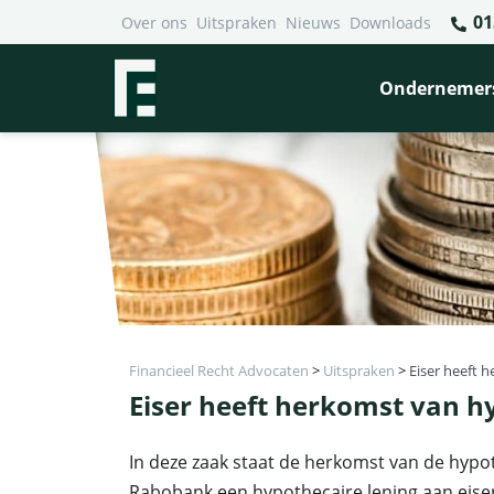
01
Over ons
Uitspraken
Nieuws
Downloads
Ondernemer
Financieel Recht Advocaten
>
Uitspraken
>
Eiser heeft
Eiser heeft herkomst van 
In deze zaak staat de herkomst van de hypo
Rabobank een hypothecaire lening aan eiser 