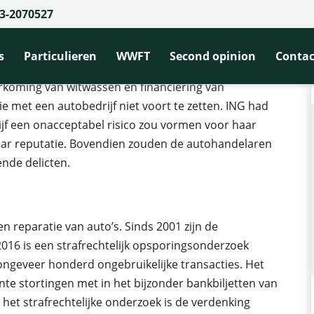
3-2070527
ren voldoen niet aan de Wwft
et aan de Wwft
s
Particulieren
WWFT
Second opinion
Contac
rkoming van witwassen en financiering van
tie met een autobedrijf niet voort te zetten. ING had
ijf een onacceptabel risico zou vormen voor haar
r haar reputatie. Bovendien zouden de autohandelaren
nde delicten.
en reparatie van auto’s. Sinds 2001 zijn de
 2016 is een strafrechtelijk opsporingsonderzoek
ongeveer honderd ongebruikelijke transacties. Het
te stortingen met in het bijzonder bankbiljetten van
 het strafrechtelijke onderzoek is de verdenking