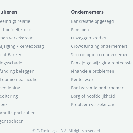
culieren
Ondernemers
eëindigt relatie
Bankrelatie opgezegd
n hoofdelijkheid
Pensioen
men verzekeraar
Opzeggen krediet
ijziging / Renteopslag
Crowdfunding ondernemers
icht Banken
Second opinion ondernemer
ingsschade
Eenzijdige wijziging renteopsl
funding beleggen
Financiële problemen
 opinion particulier
Renteswap
en lening
Bankgarantie ondernemer
editering
Borg of hoofdelijkheid
heek
Probleem verzekeraar
rantie particulier
gensbeheer
© ExFacto legal B.V.. All rights reserved.