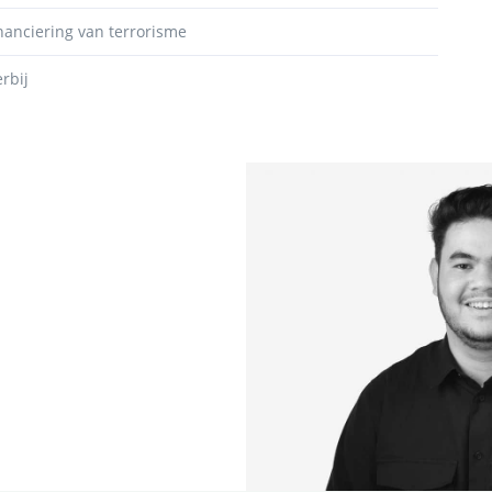
nanciering van terrorisme
rbij