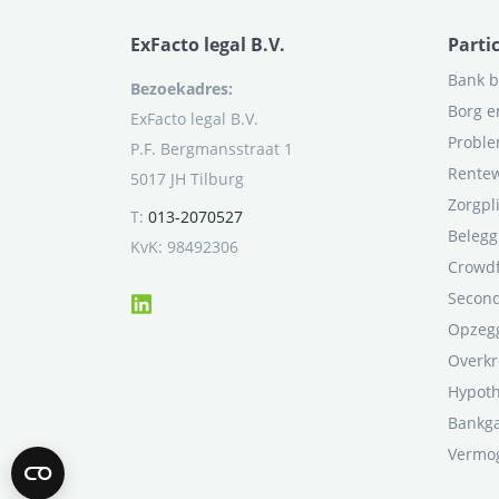
ExFacto legal B.V.
Parti
Bank b
Bezoekadres:
Borg e
ExFacto legal B.V.
Proble
P.F. Bergmansstraat 1
Rentew
5017 JH Tilburg
Zorgpl
T:
013-2070527
Belegg
KvK: 98492306
Crowd
Second
Opzegg
Overkr
Hypot
Bankga
Vermo