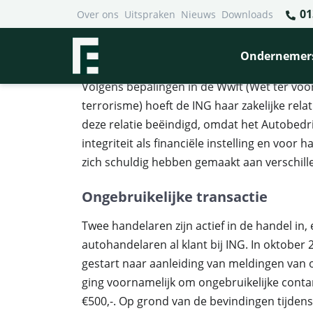
01
Over ons
Uitspraken
Nieuws
Downloads
Financieel Recht Advocaten
>
Uitspraken
>
Autohandela
Autohandelaren voldoen ni
Ondernemer
Volgens bepalingen in de Wwft (Wet ter voo
terrorisme) hoeft de ING haar zakelijke rela
deze relatie beëindigd, omdat het Autobedr
integriteit als financiële instelling en voo
zich schuldig hebben gemaakt aan verschille
Ongebruikelijke transactie
Twee handelaren zijn actief in de handel in, 
autohandelaren al klant bij ING. In oktober
gestart naar aanleiding van meldingen van 
ging voornamelijk om ongebruikelijke contan
€500,-. Op grond van de bevindingen tijdens