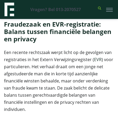
Vragen? Bel 013-2070527
Financieel Recht Advocaten
>
Uitspraken
>
Fraudezaak en EVR-
registratie: Balans tussen financiële belangen en privacy
Fraudezaak en EVR-registratie:
Balans tussen financiële belangen
en privacy
Een recente rechtszaak werpt licht op de gevolgen van
registraties in het Extern Verwijzingsregister (
EVR
) voor
particulieren. Het verhaal draait om een jonge net
afgestudeerde man die in korte tijd aanzienlijke
financiële winsten behaalde, maar onder verdenking
van fraude kwam te staan. De zaak belicht de delicate
balans tussen gerechtvaardigde belangen van
financiële instellingen en de privacy rechten van
individuen.