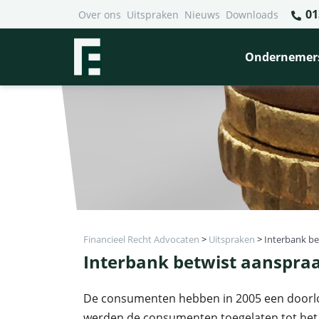
01
Over ons
Uitspraken
Nieuws
Downloads
Ondernemer
Financieel Recht Advocaten
>
Uitspraken
>
Interbank b
Interbank betwist aanspra
De consumenten hebben in 2005 een doorlope
werden de consumenten toegelaten tot het w