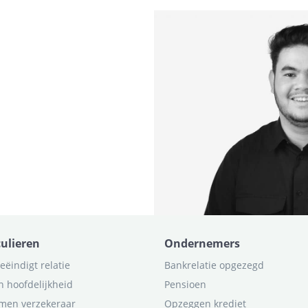
culieren
Ondernemers
eëindigt relatie
Bankrelatie opgezegd
n hoofdelijkheid
Pensioen
men verzekeraar
Opzeggen krediet