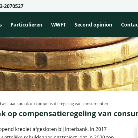
3-2070527
s
Particulieren
WWFT
Second opinion
Contac
etwist aanspraak op compensatieregeling van consumenten
ak op compensatieregeling van cons
nd krediet afgesloten bij Interbank. In 2017
ettelijke schuldsaneringstraject, dat in 2020 ten