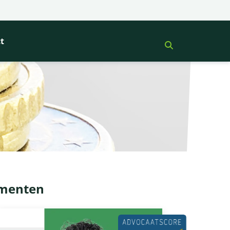
t
umenten