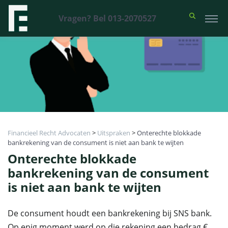
Vragen? Bel 013-2070527
Financieel Recht Advocaten
>
Uitspraken
>
Onterechte blokkade
bankrekening van de consument is niet aan bank te wijten
Onterechte blokkade
bankrekening van de consument
is niet aan bank te wijten
De consument houdt een bankrekening bij SNS bank.
Op enig moment werd op die rekening een bedrag €