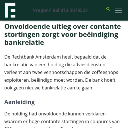
Vragen? Bel 013-2070527
Financieel Recht Advocaten
>
Uitspraken
>
Onvoldoende uitleg over
contante stortingen zorgt voor beëindiging bankrelatie
Onvoldoende uitleg over contante
stortingen zorgt voor beëindiging
bankrelatie
De Rechtbank Amsterdam heeft bepaald dat de
bankrelatie van een holding die adviesdiensten
verleent aan twee vennootschappen die coffeeshops
exploiteren, beëindigd moet worden. De bank hoeft
ook geen nieuwe bankrelatie aan te gaan.
Aanleiding
De holding had onvoldoende kunnen verklaren
waarom er hoge contante stortingen in coupures van