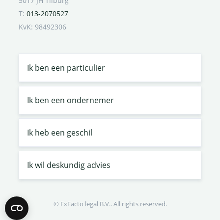
5017 JH Tilburg
T:
013-2070527
KvK: 98492306
Ik ben een particulier
Ik ben een ondernemer
Ik heb een geschil
Ik wil deskundig advies
© ExFacto legal B.V.. All rights reserved.