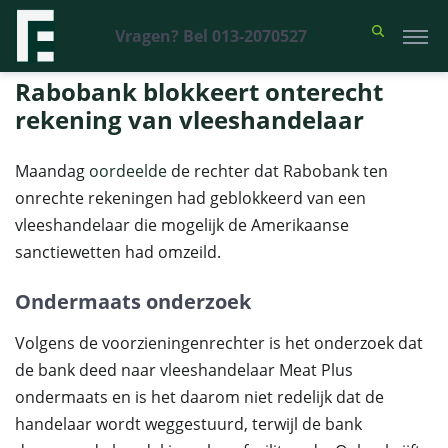
Vragen? Bel 013-2070527
Financieel Recht Advocaten
>
Uitspraken
>
Rabobank blokkeert
onterecht rekening van vleeshandelaar
Rabobank blokkeert onterecht
rekening van vleeshandelaar
Maandag
oordeelde
de rechter dat Rabobank ten
onrechte rekeningen had geblokkeerd van een
vleeshandelaar die mogelijk de Amerikaanse
sanctiewetten had omzeild.
Ondermaats onderzoek
Volgens de voorzieningenrechter is het onderzoek dat
de bank deed naar vleeshandelaar Meat Plus
ondermaats en is het daarom niet redelijk dat de
handelaar wordt weggestuurd, terwijl de bank