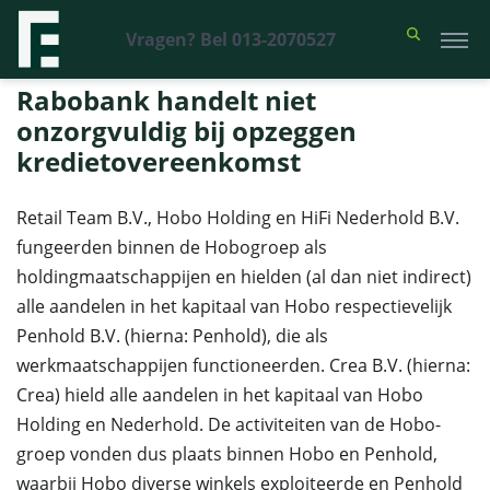
Vragen? Bel 013-2070527
Financieel Recht Advocaten
>
Uitspraken
>
Rabobank handelt niet
onzorgvuldig bij opzeggen kredietovereenkomst
Rabobank handelt niet
onzorgvuldig bij opzeggen
kredietovereenkomst
Retail Team B.V., Hobo Holding en HiFi Nederhold B.V.
fungeerden binnen de Hobogroep als
holdingmaatschappijen en hielden (al dan niet indirect)
alle aandelen in het kapitaal van Hobo respectievelijk
Penhold B.V. (hierna: Penhold), die als
werkmaatschappijen functioneerden. Crea B.V. (hierna:
Crea) hield alle aandelen in het kapitaal van Hobo
Holding en Nederhold. De activiteiten van de Hobo-
groep vonden dus plaats binnen Hobo en Penhold,
waarbij Hobo diverse winkels exploiteerde en Penhold