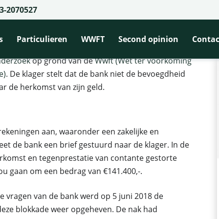
3-2070527
vergaand cliëntenonderzoek
ntenonderzoek
s
Particulieren
WWFT
Second opinion
Contac
nderzoek
op grond van de
Wwft (Wet ter voorkoming
e)
. De klager stelt dat de bank niet de bevoegdheid
r de herkomst van zijn geld.
rekeningen aan, waaronder een zakelijke en
eet de bank een brief gestuurd naar de klager. In de
rkomst en tegenprestatie van contante gestorte
zou gaan om een bedrag van €141.400,-.
e vragen van de bank werd op 5 juni 2018 de
 deze blokkade weer opgeheven. De nak had