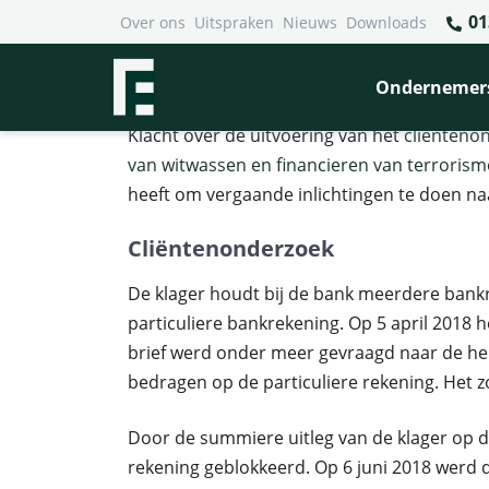
01
Over ons
Uitspraken
Nieuws
Downloads
Financieel Recht Advocaten
>
Uitspraken
>
Klacht over 
Klacht over vergaand clië
Ondernemer
Klacht over de uitvoering van het
cliënteno
van witwassen en financieren van terrorism
heeft om vergaande inlichtingen te doen naa
Cliëntenonderzoek
De klager houdt bij de bank meerdere bank
particuliere bankrekening. Op 5 april 2018 h
brief werd onder meer gevraagd naar de he
bedragen op de particuliere rekening. Het 
Door de summiere uitleg van de klager op d
rekening geblokkeerd. Op 6 juni 2018 werd