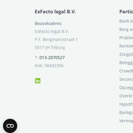
ExFacto legal B.V.
Parti
Bank b
Bezoekadres:
Borg e
ExFacto legal B.V.
Proble
P.F. Bergmansstraat 1
Rentew
5017 JH Tilburg
Zorgpl
T:
013-2070527
Belegg
KvK: 98492306
Crowd
Second
Opzegg
Overkr
Hypot
Bankga
Vermo