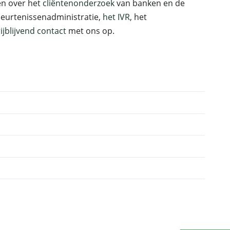
ten over het
cliëntenonderzoek
van banken en de
beurtenissenadministratie,
het IVR
, het
rijblijvend contact
met ons op.