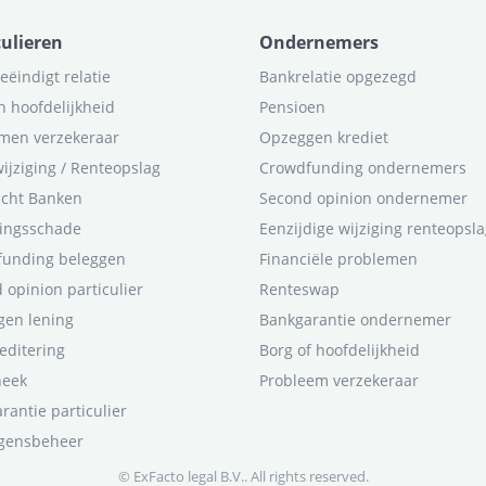
culieren
Ondernemers
eëindigt relatie
Bankrelatie opgezegd
n hoofdelijkheid
Pensioen
men verzekeraar
Opzeggen krediet
ijziging / Renteopslag
Crowdfunding ondernemers
icht Banken
Second opinion ondernemer
ingsschade
Eenzijdige wijziging renteopsl
funding beleggen
Financiële problemen
 opinion particulier
Renteswap
en lening
Bankgarantie ondernemer
editering
Borg of hoofdelijkheid
heek
Probleem verzekeraar
rantie particulier
gensbeheer
© ExFacto legal B.V.. All rights reserved.