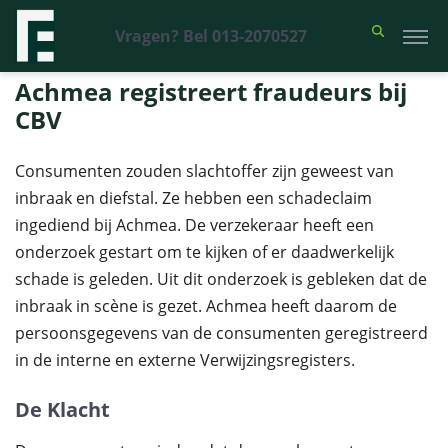
Vragen? Bel 013-2070527
Financieel Recht Advocaten
>
Uitspraken
>
Achmea registreert
fraudeurs bij CBV
Achmea registreert fraudeurs bij
CBV
Consumenten zouden slachtoffer zijn geweest van
inbraak en diefstal. Ze hebben een schadeclaim
ingediend bij Achmea. De verzekeraar heeft een
onderzoek gestart om te kijken of er daadwerkelijk
schade is geleden. Uit dit onderzoek is gebleken dat de
inbraak in scène is gezet. Achmea heeft daarom de
persoonsgegevens van de consumenten geregistreerd
in de interne en externe Verwijzingsregisters.
De Klacht