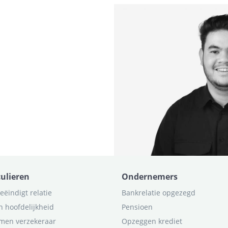
culieren
Ondernemers
eëindigt relatie
Bankrelatie opgezegd
n hoofdelijkheid
Pensioen
men verzekeraar
Opzeggen krediet