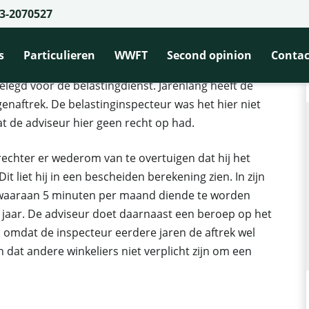
3-2070527
 niet mee in redenering van adviseur
edenering van adviseur
s
Particulieren
WWFT
Second opinion
Contac
elegd voor de belastingdienst. Jarenlang heeft de
enaftrek. De belastinginspecteur was het hier niet
 de adviseur hier geen recht op had.
echter er wederom van te overtuigen dat hij het
t liet hij in een bescheiden berekening zien. In zijn
n, waaraan 5 minuten per maand diende te worden
 jaar. De adviseur doet daarnaast een beroep op het
, omdat de inspecteur eerdere jaren de aftrek wel
dat andere winkeliers niet verplicht zijn om een