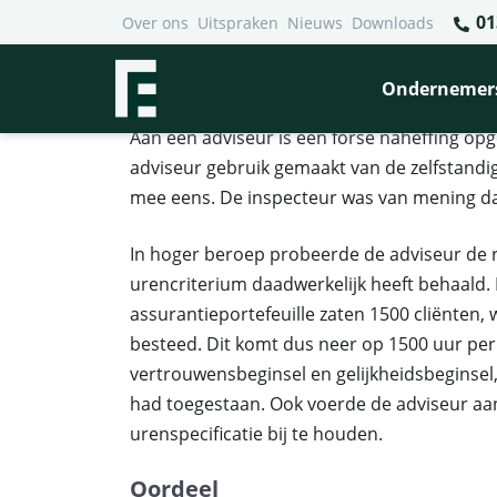
01
Over ons
Uitspraken
Nieuws
Downloads
Financieel Recht Advocaten
>
Uitspraken
>
Rechter gaat
Rechter gaat niet mee in r
Ondernemer
Aan een adviseur is een forse naheffing opg
adviseur gebruik gemaakt van de zelfstandig
mee eens. De inspecteur was van mening dat
In hoger beroep probeerde de adviseur de r
urencriterium daadwerkelijk heeft behaald. Di
assurantieportefeuille zaten 1500 cliënte
besteed. Dit komt dus neer op 1500 uur per
vertrouwensbeginsel en gelijkheidsbeginsel
had toegestaan. Ook voerde de adviseur aan 
urenspecificatie bij te houden.
Oordeel