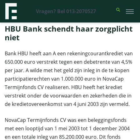
Vragen? Bel 013-2070527
Financieel Recht Advocaten
>
Uitspraken
>
HBU Bank schendt haar
zorgplicht niet
HBU Bank schendt haar zorgplicht
niet
Bank HBU heeft aan A een rekeningcourantkrediet van
650.000 euro verstrekt tegen een debetrente van 4,5%
per jaar. A wilde met het geld zijn inleg in de te kopen
participatierechten van 1.000.000 euro in NovaCap
Termijnfonds CV realiseren. HBU heeft het krediet
verstrekt onder de voorwaarden en zekerheden die in
de kredietovereenkomst van 4 juni 2003 zijn vermeld.
NovaCap Termijnfonds CV was een beleggingsfonds
met een looptijd van 1 mei 2003 tot 1 december 2004
en een totale inleg van 85.200.000 euro. Dit fonds