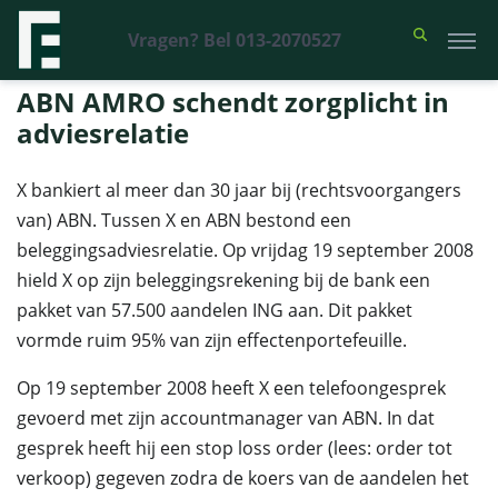
Vragen? Bel 013-2070527
Financieel Recht Advocaten
>
Uitspraken
>
ABN AMRO schendt
zorgplicht in adviesrelatie
ABN AMRO schendt zorgplicht in
adviesrelatie
X bankiert al meer dan 30 jaar bij (rechtsvoorgangers
van) ABN. Tussen X en ABN bestond een
beleggingsadviesrelatie. Op vrijdag 19 september 2008
hield X op zijn beleggingsrekening bij de bank een
pakket van 57.500 aandelen ING aan. Dit pakket
vormde ruim 95% van zijn effectenportefeuille.
Op 19 september 2008 heeft X een telefoongesprek
gevoerd met zijn accountmanager van ABN. In dat
gesprek heeft hij een stop loss order (lees: order tot
verkoop) gegeven zodra de koers van de aandelen het