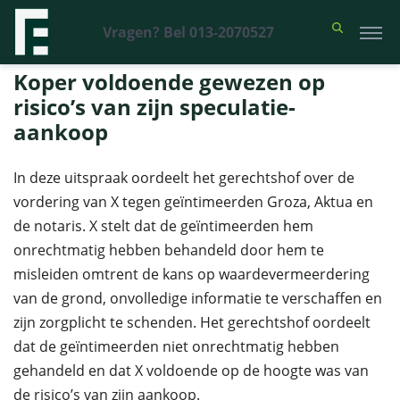
Vragen? Bel 013-2070527
Financieel Recht Advocaten
>
Uitspraken
>
Koper voldoende gewezen
op risico’s van zijn speculatie-aankoop
Koper voldoende gewezen op
risico’s van zijn speculatie-
aankoop
In deze uitspraak oordeelt het gerechtshof over de
vordering van X tegen geïntimeerden Groza, Aktua en
de notaris. X stelt dat de geïntimeerden hem
onrechtmatig hebben behandeld door hem te
misleiden omtrent de kans op waardevermeerdering
van de grond, onvolledige informatie te verschaffen en
zijn zorgplicht te schenden. Het gerechtshof oordeelt
dat de geïntimeerden niet onrechtmatig hebben
gehandeld en dat X voldoende op de hoogte was van
de risico’s van zijn aankoop.