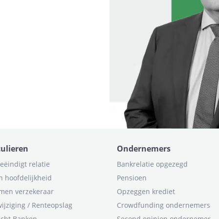
culieren
Ondernemers
eëindigt relatie
Bankrelatie opgezegd
n hoofdelijkheid
Pensioen
men verzekeraar
Opzeggen krediet
ijziging / Renteopslag
Crowdfunding ondernemers
icht Banken
Second opinion ondernemer