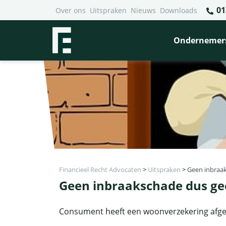
01
Over ons
Uitspraken
Nieuws
Downloads
Ondernemer
Financieel Recht Advocaten
>
Uitspraken
>
Geen inbraa
Geen inbraakschade dus ge
Consument heeft een woonverzekering afge