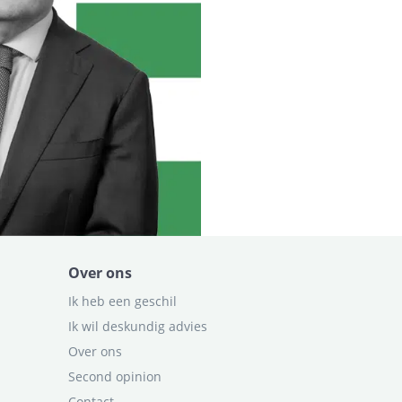
Over ons
Ik heb een geschil
Ik wil deskundig advies
Over ons
Second opinion
Contact