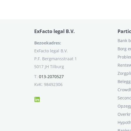
ExFacto legal B.V.
Parti
Bank b
Bezoekadres:
Borg e
ExFacto legal B.V.
Proble
P.F. Bergmansstraat 1
Rentew
5017 JH Tilburg
Zorgpl
T:
013-2070527
Belegg
KvK: 98492306
Crowd
Second
Opzegg
Overkr
Hypot
Bankga