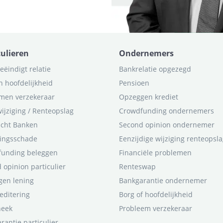
culieren
Ondernemers
eëindigt relatie
Bankrelatie opgezegd
n hoofdelijkheid
Pensioen
men verzekeraar
Opzeggen krediet
ijziging / Renteopslag
Crowdfunding ondernemers
icht Banken
Second opinion ondernemer
ingsschade
Eenzijdige wijziging renteopsl
funding beleggen
Financiële problemen
 opinion particulier
Renteswap
en lening
Bankgarantie ondernemer
editering
Borg of hoofdelijkheid
heek
Probleem verzekeraar
rantie particulier