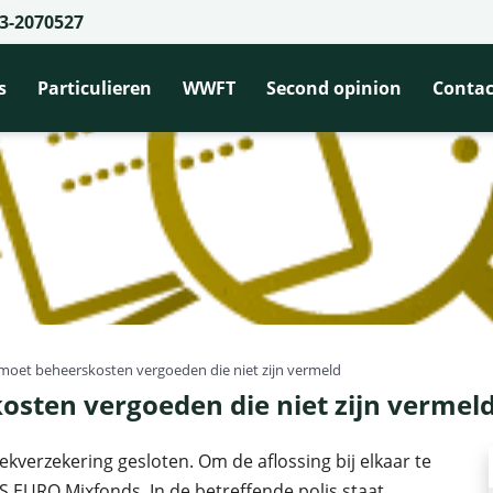
3-2070527
s
Particulieren
WWFT
Second opinion
Contac
moet beheerskosten vergoeden die niet zijn vermeld
sten vergoeden die niet zijn vermel
kverzekering gesloten. Om de aflossing bij elkaar te
S EURO Mixfonds. In de betreffende polis staat