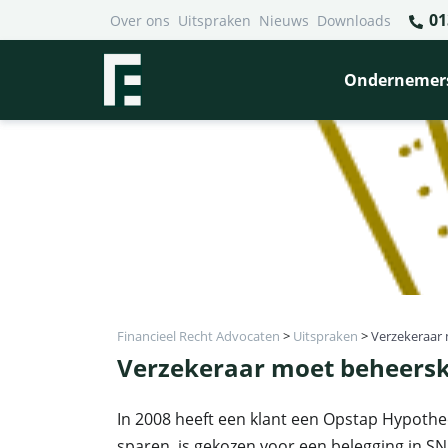
01
Over ons
Uitspraken
Nieuws
Downloads
Ondernemer
Financieel Recht Advocaten
>
Uitspraken
>
Verzekeraar 
Verzekeraar moet beheersko
In 2008 heeft een klant een Opstap Hypothee
sparen, is gekozen voor een belegging in SN