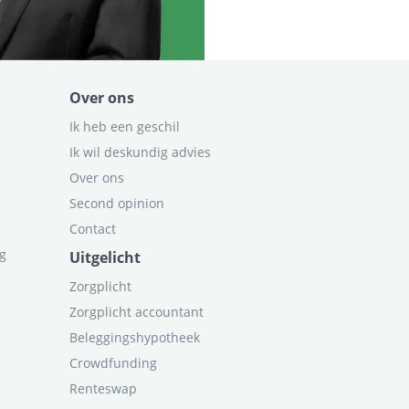
Over ons
Ik heb een geschil
Ik wil deskundig advies
Over ons
Second opinion
Contact
ag
Uitgelicht
Zorgplicht
Zorgplicht accountant
Beleggingshypotheek
Crowdfunding
Renteswap