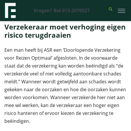
Vragen? Bel 013-2070527
Financieel Recht Advocaten
>
Uitspraken
>
Verzekeraar moet
verhoging eigen risico terugdraaien
Verzekeraar moet verhoging eigen
risico terugdraaien
Een man heeft bij ASR een ‘Doorlopende Verzekering
voor Reizen Optimaal’ afgesloten. In de voorwaarde
staat dat de verzekering kan worden beëindigd als “de
verzekerde veel of niet volledig aantoonbare schades
meldt.” Wanneer wordt getwijfeld aan schades wordt
gekeken naar de oorzaken en hoe die oorzaken kunnen
worden voorkomen. Wanneer verzekerde hier niet aan
mee wil werken, kan de verzekeraar een hoger eigen
risico hanteren of ervoor kiezen de verzekering te
beëindigen.