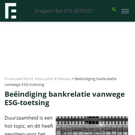
Vragen? Bel 013-2070527
Financieel Recht Advocaten
>
Nieuws
>
Beëindiging bankrelatie
vanwege ESG-toetsing
Beëindiging bankrelatie vanwege
ESG-toetsing
Duurzaamheid is een
hot topic, en dit heeft
gevolgen voor het