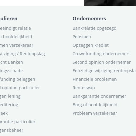
culieren
Ondernemers
eëindigt relatie
Bankrelatie opgezegd
n hoofdelijkheid
Pensioen
men verzekeraar
Opzeggen krediet
ijziging / Renteopslag
Crowdfunding ondernemers
icht Banken
Second opinion ondernemer
ingsschade
Eenzijdige wijziging renteopsl
funding beleggen
Financiële problemen
 opinion particulier
Renteswap
en lening
Bankgarantie ondernemer
editering
Borg of hoofdelijkheid
heek
Probleem verzekeraar
rantie particulier
gensbeheer