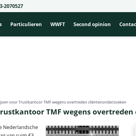
3-2070527
s
Particulieren
WWFT
Second opinion
Contac
ljoen voor Trustkantoor TMF wegens overtreden cliëntenonderzoeken
 Trustkantoor TMF wegens overtreden
De Nederlandsche
rag van ruim €3