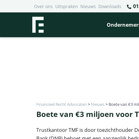
01
Over ons
Uitspraken
Nieuws
Downloads
Ondernemer
Financieel Recht Advocaten
>
Nieuws
>
Boete van €3 mi
Boete van €3 miljoen voor
Trustkantoor TMF is door toezichthouder 
Bank (DNB) beboet met een aanzienlijk bed