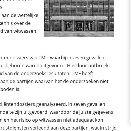
e
aan de wettelijke
kennis over de
id van witwassen.
ntendossiers van TMF, waarbij in zeven gevallen
aar behoren waren uitgevoerd. Hierdoor ontbreekt
heid van de onderzoeksresultaten. TMF heeft
an de partijen waarvan het de onderzoeken niet
rboden is.
liëntendossiers geanalyseerd. In zeven gevallen
de te zijn uitgevoerd, waardoor de juiste gegevens
 en het risico op witwassen niet adequaat kon
ustdiensten verleend aan deze partijen, wat in strijd