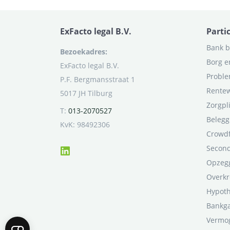
ExFacto legal B.V.
Parti
Bank b
Bezoekadres:
Borg e
ExFacto legal B.V.
Proble
P.F. Bergmansstraat 1
Rentew
5017 JH Tilburg
Zorgpl
T:
013-2070527
Belegg
KvK: 98492306
Crowd
Second
Opzegg
Overkr
Hypot
Bankga
Vermo