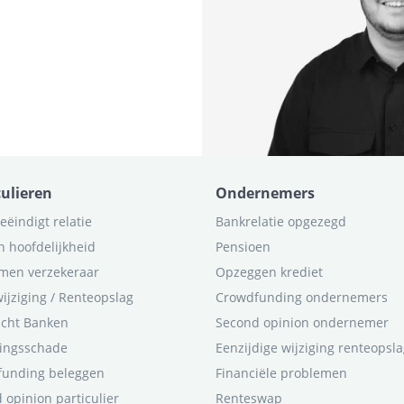
culieren
Ondernemers
eëindigt relatie
Bankrelatie opgezegd
n hoofdelijkheid
Pensioen
men verzekeraar
Opzeggen krediet
ijziging / Renteopslag
Crowdfunding ondernemers
icht Banken
Second opinion ondernemer
ingsschade
Eenzijdige wijziging renteopsl
funding beleggen
Financiële problemen
 opinion particulier
Renteswap