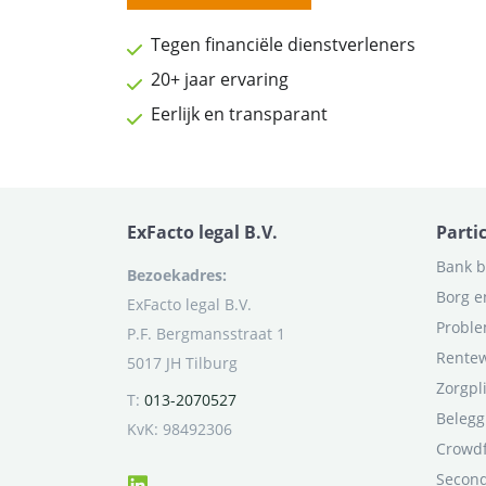
Tegen financiële dienstverleners
20+ jaar ervaring
Eerlijk en transparant
ExFacto legal B.V.
Parti
Bank b
Bezoekadres:
Borg e
ExFacto legal B.V.
Proble
P.F. Bergmansstraat 1
Rentew
5017 JH Tilburg
Zorgpl
T:
013-2070527
Belegg
KvK: 98492306
Crowd
Second