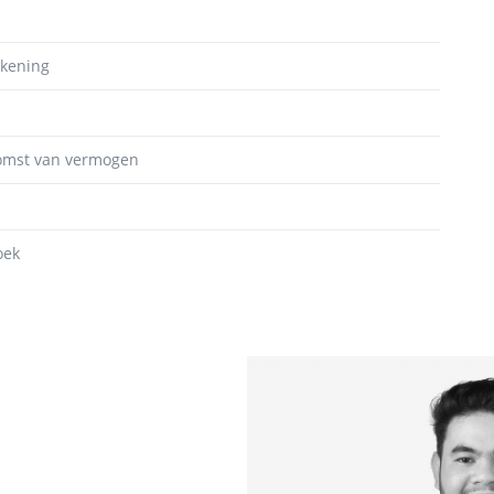
ekening
komst van vermogen
oek