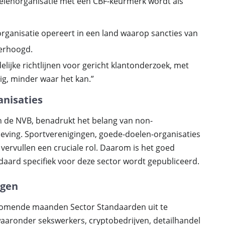
oelenorganisatie met een CBF-keurmerk wordt als
organisatie opereert in een land waarop sancties van
verhoogd.
lijke richtlijnen voor gericht klantonderzoek, met
g, minder waar het kan.”
anisaties
n de NVB, benadrukt het belang van non-
leving. Sportverenigingen, goede-doelen-organisaties
 vervullen een cruciale rol. Daarom is het goed
daard specifiek voor deze sector wordt gepubliceerd.
ngen
komende maanden Sector Standaarden uit te
aaronder sekswerkers, cryptobedrijven, detailhandel