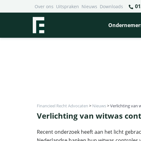
01
Over ons
Uitspraken
Nieuws
Downloads
Ondernemer
Financieel Recht Advocaten
>
Nieuws
>
Verlichting van 
Verlichting van witwas cont
Recent onderzoek heeft aan het licht gebrac
Nederlandse banken hun witwas controles 