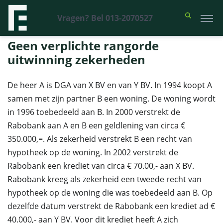
Vragen? Bel 013-2070527
Financieel Recht Advocaten
>
Uitspraken
>
Geen verplichte rangorde
uitwinning zekerheden
Geen verplichte rangorde
uitwinning zekerheden
De heer A is DGA van X BV en van Y BV. In 1994 koopt A
samen met zijn partner B een woning. De woning wordt
in 1996 toebedeeld aan B. In 2000 verstrekt de
Rabobank aan A en B een geldlening van circa €
350.000,=. Als zekerheid verstrekt B een recht van
hypotheek op de woning. In 2002 verstrekt de
Rabobank een krediet van circa € 70.00,- aan X BV.
Rabobank kreeg als zekerheid een tweede recht van
hypotheek op de woning die was toebedeeld aan B. Op
dezelfde datum verstrekt de Rabobank een krediet ad €
40.000,- aan Y BV. Voor dit krediet heeft A zich