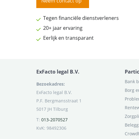
Neem contact op
Tegen financiële dienstverleners
20+ jaar ervaring
Eerlijk en transparant
ExFacto legal B.V.
Parti
Bank b
Bezoekadres:
Borg e
ExFacto legal B.V.
Proble
P.F. Bergmansstraat 1
Rentew
5017 JH Tilburg
Zorgpl
T:
013-2070527
Belegg
KvK: 98492306
Crowd