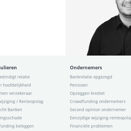
culieren
Ondernemers
eëindigt relatie
Bankrelatie opgezegd
n hoofdelijkheid
Pensioen
men verzekeraar
Opzeggen krediet
ijziging / Renteopslag
Crowdfunding ondernemers
icht Banken
Second opinion ondernemer
ingsschade
Eenzijdige wijziging renteopsl
funding beleggen
Financiële problemen