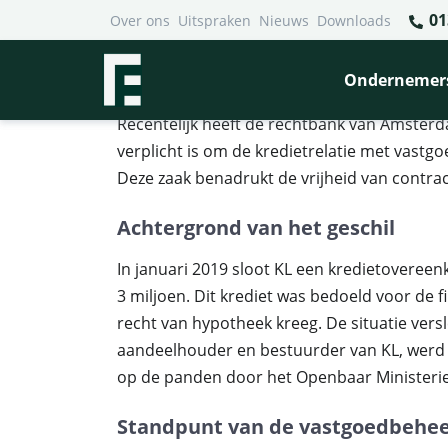
01
Over ons
Uitspraken
Nieuws
Downloads
Financieel Recht Advocaten
>
Uitspraken
>
ABN AMRO hoe
ABN AMRO hoeft krediet nie
Ondernemer
Recentelijk heeft de rechtbank van Amste
verplicht is om de kredietrelatie met vastg
Deze zaak benadrukt de vrijheid van contra
Achtergrond van het geschil
In januari 2019 sloot KL een kredietoveree
3 miljoen. Dit krediet was bedoeld voor de 
recht van hypotheek kreeg. De situatie versl
aandeelhouder en bestuurder van KL, werd v
op de panden door het Openbaar Ministerie
Standpunt van de vastgoedbehe