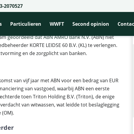
3-2070527
ft krediet niet te verlengen: wat betekent dit voor vastgoedbeheerders?
t te verlengen: wat betekent dit voo
s
Particulieren
WWFT
Second opinion
Contac
rdam
geoordeeld dat ABN AMRO Bank N.V.
(ABN) niet
oedbeheerder KORTE LEIDSE 60 B.V. (KL) te verlengen.
ctvorming en de zorgplicht van banken.
nkomst van vijf jaar met ABN voor een bedrag van EUR
financiering van vastgoed, waarbij ABN een eerste
echterde toen Triton Holding B.V. (Triton), de enige
erdacht van witwassen, wat leidde tot beslaglegging
 (OM).
erder